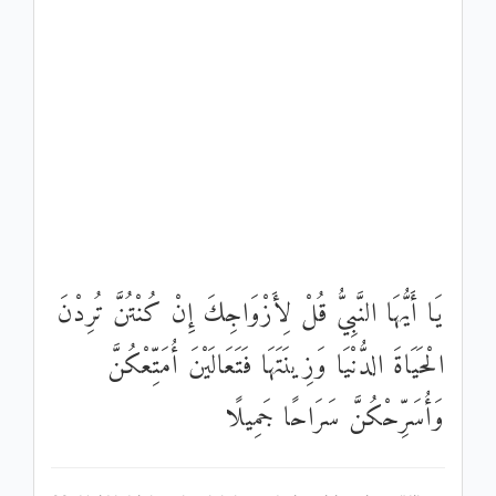
يَا أَيُّهَا النَّبِيُّ قُلْ لِأَزْوَاجِكَ إِنْ كُنْتُنَّ تُرِدْنَ
الْحَيَاةَ الدُّنْيَا وَزِينَتَهَا فَتَعَالَيْنَ أُمَتِّعْكُنَّ
وَأُسَرِّحْكُنَّ سَرَاحًا جَمِيلًا