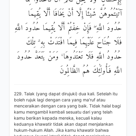
آتَيْتُمُوهُنَّ شَيْئًا إِلَّا أَنْ يَخَافَا أَلَّا يُقِيمَا
حُدُودَ اللَّهِ ۖ فَإِنْ خِفْتُمْ أَلَّا يُقِيمَا حُدُودَ اللَّهِ
فَلَا جُنَاحَ عَلَيْهِمَا فِيمَا افْتَدَتْ بِهِ ۗ تِلْكَ
حُدُودُ اللَّهِ فَلَا تَعْتَدُوهَا ۚ وَمَنْ يَتَعَدَّ حُدُودَ
اللَّهِ فَأُولَٰئِكَ هُمُ الظَّالِمُونَ
229. Talak (yang dapat dirujuki) dua kali. Setelah itu
boleh rujuk lagi dengan cara yang ma'ruf atau
menceraikan dengan cara yang baik. Tidak halal bagi
kamu mengambil kembali sesuatu dari yang telah
kamu berikan kepada mereka, kecuali kalau
keduanya khawatir tidak akan dapat menjalankan
hukum-hukum Allah. Jika kamu khawatir bahwa