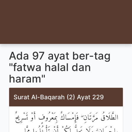
Ada 97 ayat ber-tag
"fatwa halal dan
haram"
Surat Al-Baqarah (2) Ayat 229
الطَّلَاقُ مَرَّتَانِ ۖ فَإِمْسَاكٌ بِمَعْرُوفٍ أَوْ تَسْرِيحٌ
بِإِحْسَانٍ ۗ وَلَا يَحِلُّ لَكُمْ أَنْ تَأْخُذُوا مِمَّا