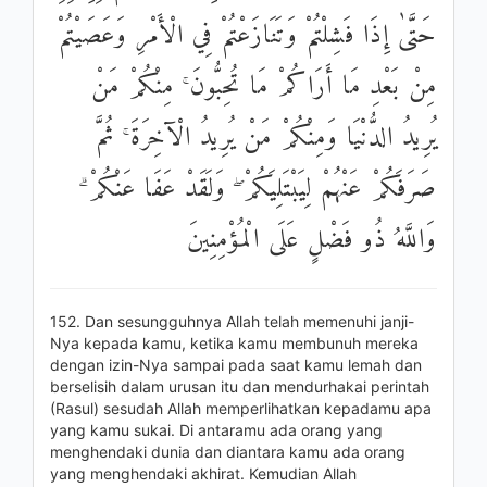
حَتَّىٰ إِذَا فَشِلْتُمْ وَتَنَازَعْتُمْ فِي الْأَمْرِ وَعَصَيْتُمْ
مِنْ بَعْدِ مَا أَرَاكُمْ مَا تُحِبُّونَ ۚ مِنْكُمْ مَنْ
يُرِيدُ الدُّنْيَا وَمِنْكُمْ مَنْ يُرِيدُ الْآخِرَةَ ۚ ثُمَّ
صَرَفَكُمْ عَنْهُمْ لِيَبْتَلِيَكُمْ ۖ وَلَقَدْ عَفَا عَنْكُمْ ۗ
وَاللَّهُ ذُو فَضْلٍ عَلَى الْمُؤْمِنِينَ
152. Dan sesungguhnya Allah telah memenuhi janji-
Nya kepada kamu, ketika kamu membunuh mereka
dengan izin-Nya sampai pada saat kamu lemah dan
berselisih dalam urusan itu dan mendurhakai perintah
(Rasul) sesudah Allah memperlihatkan kepadamu apa
yang kamu sukai. Di antaramu ada orang yang
menghendaki dunia dan diantara kamu ada orang
yang menghendaki akhirat. Kemudian Allah