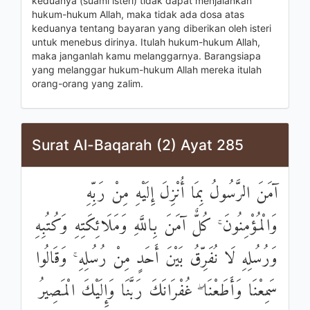
keduanya (suami isteri) tidak dapat menjalankan
hukum-hukum Allah, maka tidak ada dosa atas
keduanya tentang bayaran yang diberikan oleh isteri
untuk menebus dirinya. Itulah hukum-hukum Allah,
maka janganlah kamu melanggarnya. Barangsiapa
yang melanggar hukum-hukum Allah mereka itulah
orang-orang yang zalim.
Surat Al-Baqarah (2) Ayat 285
آمَنَ الرَّسُولُ بِمَا أُنْزِلَ إِلَيْهِ مِنْ رَبِّهِ
وَالْمُؤْمِنُونَ ۚ كُلٌّ آمَنَ بِاللَّهِ وَمَلَائِكَتِهِ وَكُتُبِهِ
وَرُسُلِهِ لَا نُفَرِّقُ بَيْنَ أَحَدٍ مِنْ رُسُلِهِ ۚ وَقَالُوا
سَمِعْنَا وَأَطَعْنَا ۖ غُفْرَانَكَ رَبَّنَا وَإِلَيْكَ الْمَصِيرُ