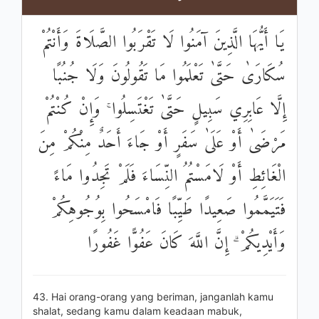
يَا أَيُّهَا الَّذِينَ آمَنُوا لَا تَقْرَبُوا الصَّلَاةَ وَأَنْتُمْ
سُكَارَىٰ حَتَّىٰ تَعْلَمُوا مَا تَقُولُونَ وَلَا جُنُبًا
إِلَّا عَابِرِي سَبِيلٍ حَتَّىٰ تَغْتَسِلُوا ۚ وَإِنْ كُنْتُمْ
مَرْضَىٰ أَوْ عَلَىٰ سَفَرٍ أَوْ جَاءَ أَحَدٌ مِنْكُمْ مِنَ
الْغَائِطِ أَوْ لَامَسْتُمُ النِّسَاءَ فَلَمْ تَجِدُوا مَاءً
فَتَيَمَّمُوا صَعِيدًا طَيِّبًا فَامْسَحُوا بِوُجُوهِكُمْ
وَأَيْدِيكُمْ ۗ إِنَّ اللَّهَ كَانَ عَفُوًّا غَفُورًا
43. Hai orang-orang yang beriman, janganlah kamu
shalat, sedang kamu dalam keadaan mabuk,