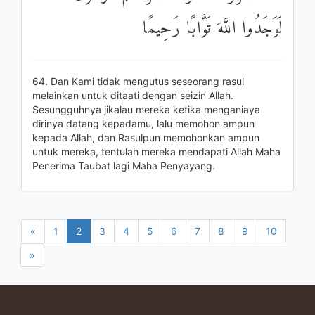
لَوَجَدُوا اللَّهَ تَوَّابًا رَحِيمًا
64. Dan Kami tidak mengutus seseorang rasul
melainkan untuk ditaati dengan seizin Allah.
Sesungguhnya jikalau mereka ketika menganiaya
dirinya datang kepadamu, lalu memohon ampun
kepada Allah, dan Rasulpun memohonkan ampun
untuk mereka, tentulah mereka mendapati Allah Maha
Penerima Taubat lagi Maha Penyayang.
«
1
2
3
4
5
6
7
8
9
10
»