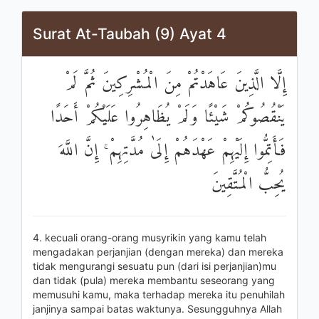
Surat At-Taubah (9) Ayat 4
إِلَّا الَّذِينَ عَاهَدْتُمْ مِنَ الْمُشْرِكِينَ ثُمَّ لَمْ
يَنْقُصُوكُمْ شَيْئًا وَلَمْ يُظَاهِرُوا عَلَيْكُمْ أَحَدًا
فَأَتِمُّوا إِلَيْهِمْ عَهْدَهُمْ إِلَىٰ مُدَّتِهِمْ ۚ إِنَّ اللَّهَ
يُحِبُّ الْمُتَّقِينَ
4. kecuali orang-orang musyrikin yang kamu telah
mengadakan perjanjian (dengan mereka) dan mereka
tidak mengurangi sesuatu pun (dari isi perjanjian)mu
dan tidak (pula) mereka membantu seseorang yang
memusuhi kamu, maka terhadap mereka itu penuhilah
janjinya sampai batas waktunya. Sesungguhnya Allah