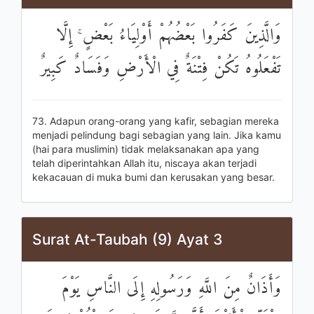
وَالَّذِينَ كَفَرُوا بَعْضُهُمْ أَوْلِيَاءُ بَعْضٍ ۚ إِلَّا
تَفْعَلُوهُ تَكُنْ فِتْنَةٌ فِي الْأَرْضِ وَفَسَادٌ كَبِيرٌ
73. Adapun orang-orang yang kafir, sebagian mereka
menjadi pelindung bagi sebagian yang lain. Jika kamu
(hai para muslimin) tidak melaksanakan apa yang
telah diperintahkan Allah itu, niscaya akan terjadi
kekacauan di muka bumi dan kerusakan yang besar.
Surat At-Taubah (9) Ayat 3
وَأَذَانٌ مِنَ اللَّهِ وَرَسُولِهِ إِلَى النَّاسِ يَوْمَ