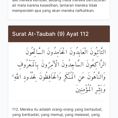
air mata karena kesedihan, lantaran mereka tidak
memperoleh apa yang akan mereka nafkahkan.
Surat At-Taubah (9) Ayat 112
التَّائِبُونَ الْعَابِدُونَ الْحَامِدُونَ السَّائِحُونَ
الرَّاكِعُونَ السَّاجِدُونَ الْآمِرُونَ بِالْمَعْرُوفِ
وَالنَّاهُونَ عَنِ الْمُنْكَرِ وَالْحَافِظُونَ لِحُدُودِ اللَّهِ ۗ
وَبَشِّرِ الْمُؤْمِنِينَ
112. Mereka itu adalah orang-orang yang bertaubat,
yang beribadat, yang memuji, yang melawat, yang