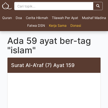
Quran
Doa
Cerita Hikmah
Tilawah Per Ayat
Mushaf Madina
Fatwa DSN
Kerja Sama
Donasi
Ada 59 ayat ber-tag
"islam"
Surat Al-A’raf (7) Ayat 159