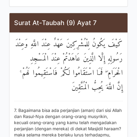
Surat At-Taubah (9) Ayat 7
كَيْفَ يَكُونُ لِلْمُشْرِكِينَ عَهْدٌ عِنْدَ اللَّهِ وَعِنْدَ
رَسُولِهِ إِلَّا الَّذِينَ عَاهَدْتُمْ عِنْدَ الْمَسْجِدِ
الْحَرَامِ ۖ فَمَا اسْتَقَامُوا لَكُمْ فَاسْتَقِيمُوا لَهُمْ ۚ
إِنَّ اللَّهَ يُحِبُّ الْمُتَّقِينَ
7. Bagaimana bisa ada perjanjian (aman) dari sisi Allah
dan Rasul-Nya dengan orang-orang musyrikin,
kecuali orang-orang yang kamu telah mengadakan
perjanjian (dengan mereka) di dekat Masjidil haraam?
maka selama mereka berlaku lurus terhadapmu,