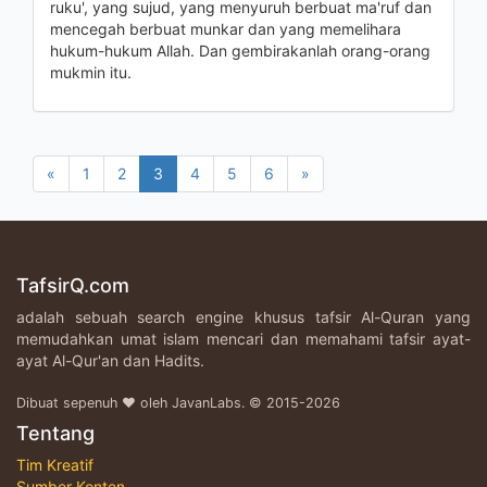
ruku', yang sujud, yang menyuruh berbuat ma'ruf dan
mencegah berbuat munkar dan yang memelihara
hukum-hukum Allah. Dan gembirakanlah orang-orang
mukmin itu.
«
1
2
3
4
5
6
»
TafsirQ.com
adalah sebuah search engine khusus tafsir Al-Quran yang
memudahkan umat islam mencari dan memahami tafsir ayat-
ayat Al-Qur'an dan Hadits.
Dibuat sepenuh ♥ oleh JavanLabs. © 2015-2026
Tentang
Tim Kreatif
Sumber Konten