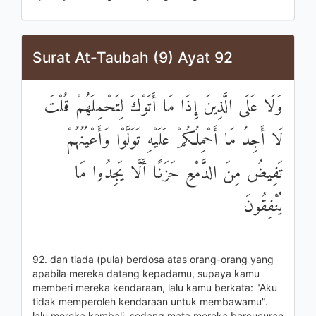
Surat At-Taubah (9) Ayat 92
وَلَا عَلَى الَّذِينَ إِذَا مَا أَتَوْكَ لِتَحْمِلَهُمْ قُلْتَ
لَا أَجِدُ مَا أَحْمِلُكُمْ عَلَيْهِ تَوَلَّوْا وَأَعْيُنُهُمْ
تَفِيضُ مِنَ الدَّمْعِ حَزَنًا أَلَّا يَجِدُوا مَا
يُنْفِقُونَ
92. dan tiada (pula) berdosa atas orang-orang yang
apabila mereka datang kepadamu, supaya kamu
memberi mereka kendaraan, lalu kamu berkata: "Aku
tidak memperoleh kendaraan untuk membawamu".
lalu mereka kembali, sedang mata mereka bercucuran