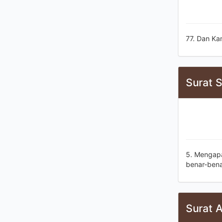
77. Dan Ka
Surat S
5. Mengapa
benar-bena
Surat 