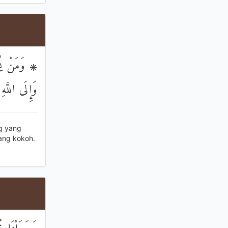
وَمَنْ يُسْل ۗ
وَإِلَى اللَّهِ
g yang
ang kokoh.