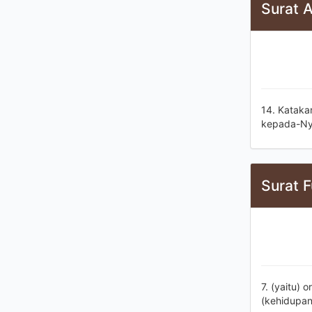
Surat 
14. Kataka
kepada-Ny
Surat F
7. (yaitu)
(kehidupan)