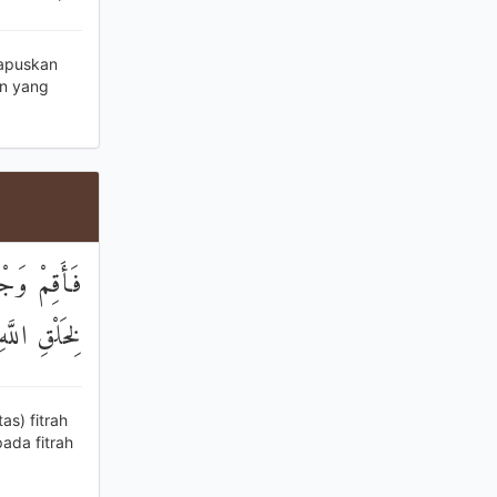
hapuskan
an yang
فَأَقِمْ وَجْه
لِخَلْقِ اللَّه
s) fitrah
ada fitrah