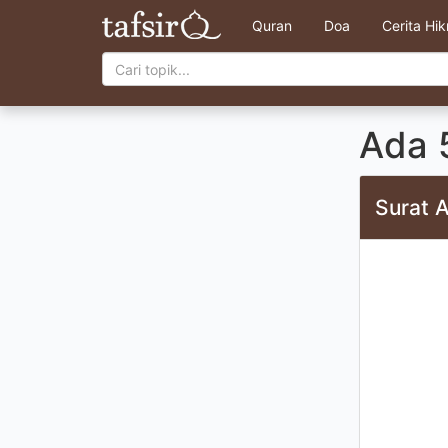
Quran
Doa
Cerita Hi
Ada 5
Surat 