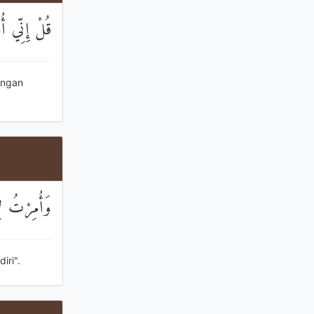
قُلْ إِنِّي أُ
engan
وَأُمِرْتُ لِ
iri".