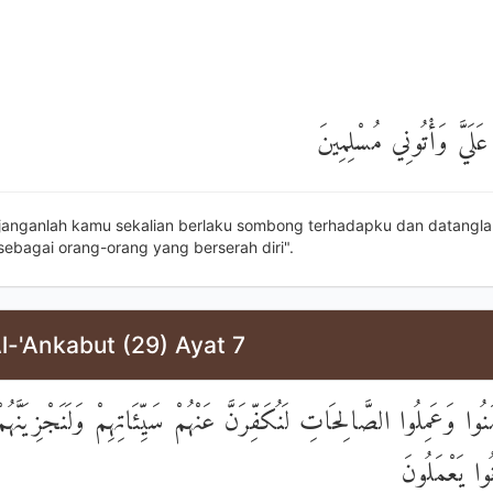
 عَلَيَّ وَأْتُونِي مُسْلِمِينَ
janganlah kamu sekalian berlaku sombong terhadapku dan datangla
ebagai orang-orang yang berserah diri".
l-'Ankabut (29) Ayat 7
َنُوا وَعَمِلُوا الصَّالِحَاتِ لَنُكَفِّرَنَّ عَنْهُمْ سَيِّئَاتِهِمْ وَلَنَجْزِيَنَّ
وا يَعْمَلُونَ