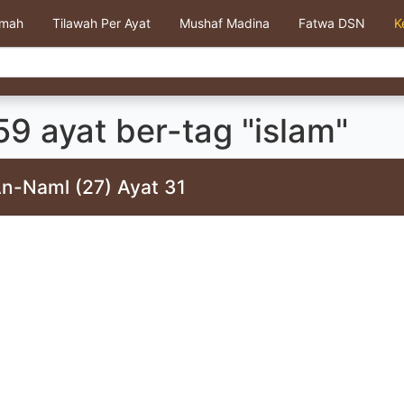
kmah
Tilawah Per Ayat
Mushaf Madina
Fatwa DSN
K
9 ayat ber-tag "islam"
An-Naml (27) Ayat 31