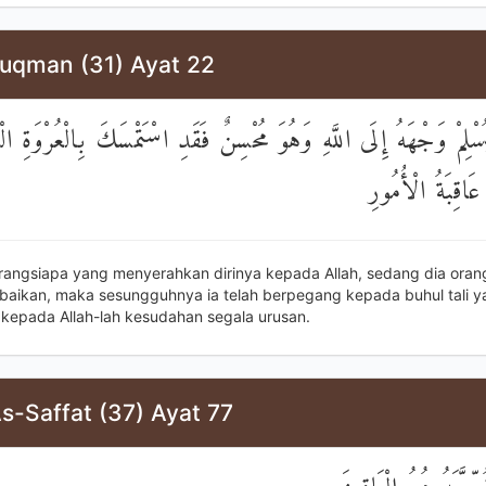
Luqman (31) Ayat 22
ِمْ وَجْهَهُ إِلَى اللَّهِ وَهُوَ مُحْسِنٌ فَقَدِ اسْتَمْسَكَ بِالْعُرْوَةِ الْوُ
 عَاقِبَةُ الْأُمُورِ
rangsiapa yang menyerahkan dirinya kepada Allah, sedang dia oran
baikan, maka sesungguhnya ia telah berpegang kepada buhul tali y
kepada Allah-lah kesudahan segala urusan.
s-Saffat (37) Ayat 77