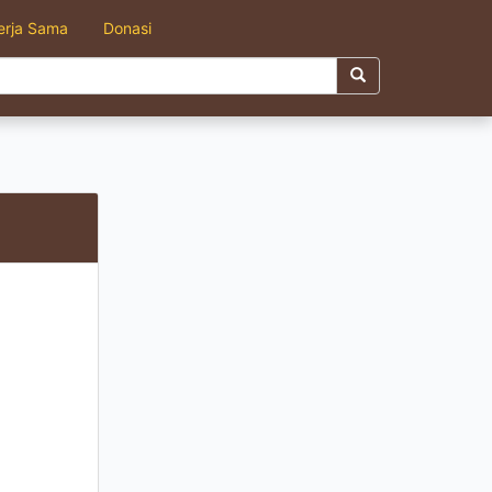
erja Sama
Donasi