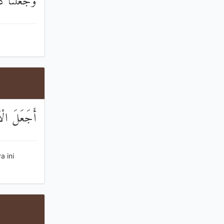
وَجَعَلْنَا ذُر
أَجَعَلَ الْآل
 ini