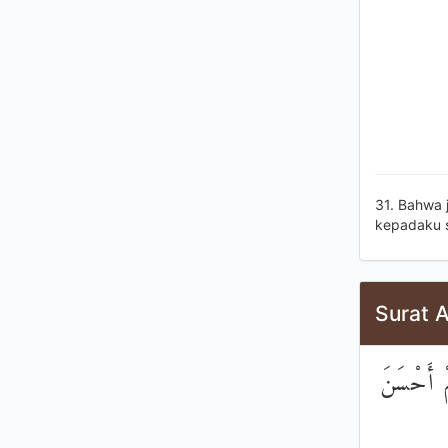
31. Bahwa 
kepadaku s
Surat A
هُمْ أَحْسَنَ