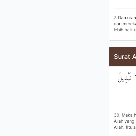
7. Dan ora
dari merek
lebih baik
Surat 
ا تَبْدِيلَ
30. Maka h
Allah yang
Allah. (It