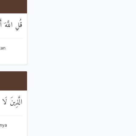
قُلِ اللَّهَ أ
tan
الَّذِينَ لَا 
anya