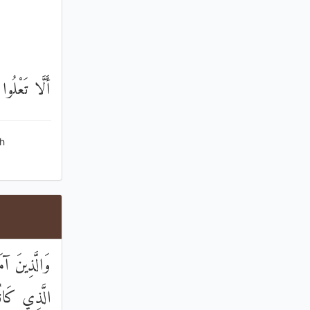
أَلَّا تَعْلُوا
h
وَالَّذِينَ آم
الَّذِي كَانُ