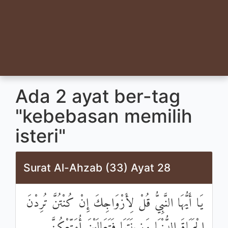
Ada 2 ayat ber-tag
"kebebasan memilih
isteri"
Surat Al-Ahzab (33) Ayat 28
يَا أَيُّهَا النَّبِيُّ قُلْ لِأَزْوَاجِكَ إِنْ كُنْتُنَّ تُرِدْنَ
الْحَيَاةَ الدُّنْيَا وَزِينَتَهَا فَتَعَالَيْنَ أُمَتِّعْكُنَّ