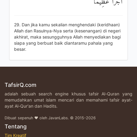
أَجْرًا عَظِيمًا
29. Dan jika kamu sekalian menghendaki (keridhaan)
Allah dan Rasulnya-Nya serta (kesenangan) di negeri
akhirat, maka sesungguhnya Allah menyediakan bagi
siapa yang berbuat baik diantaramu pahala yang
besar.
TafsirQ.com
adalah sebuah search engine khusus tafsir Al-Quran yang
memudahkan umat islam mencari dan memahami tafsir ayat-
ayat Al-Qur'an dan Hadits.
Dibuat sepenuh ♥ oleh JavanLabs. © 2015-2026
Tentang
Tim Kreatif