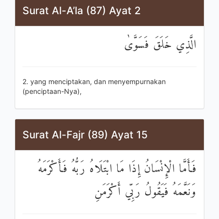
Surat Al-A’la (87) Ayat 2
الَّذِي خَلَقَ فَسَوَّىٰ
2. yang menciptakan, dan menyempurnakan
(penciptaan-Nya),
Surat Al-Fajr (89) Ayat 15
فَأَمَّا الْإِنْسَانُ إِذَا مَا ابْتَلَاهُ رَبُّهُ فَأَكْرَمَهُ
وَنَعَّمَهُ فَيَقُولُ رَبِّي أَكْرَمَنِ