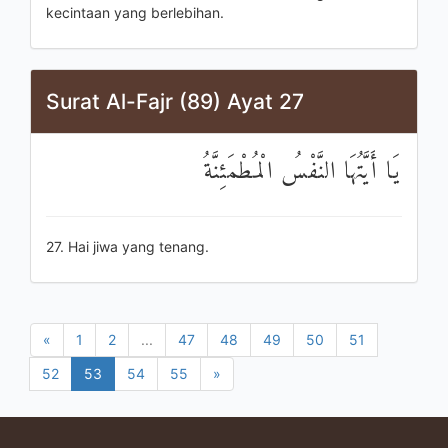
kecintaan yang berlebihan.
Surat Al-Fajr (89) Ayat 27
يَا أَيَّتُهَا النَّفْسُ الْمُطْمَئِنَّةُ
27. Hai jiwa yang tenang.
«
1
2
...
47
48
49
50
51
52
53
54
55
»