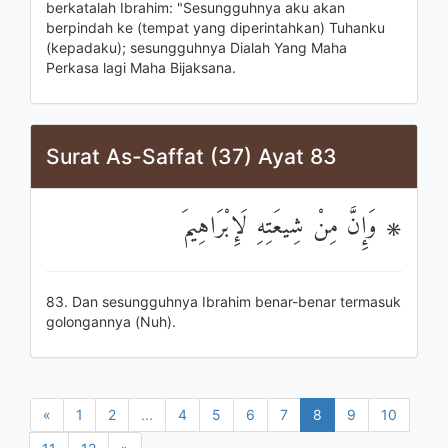
berkatalah Ibrahim: "Sesungguhnya aku akan
berpindah ke (tempat yang diperintahkan) Tuhanku
(kepadaku); sesungguhnya Dialah Yang Maha
Perkasa lagi Maha Bijaksana.
Surat As-Saffat (37) Ayat 83
۞ وَإِنَّ مِنْ شِيعَتِهِ لَإِبْرَاهِيمَ
83. Dan sesungguhnya Ibrahim benar-benar termasuk
golongannya (Nuh).
«
1
2
...
4
5
6
7
8
9
10