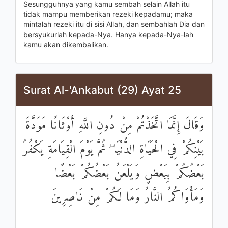
Sesungguhnya yang kamu sembah selain Allah itu
tidak mampu memberikan rezeki kepadamu; maka
mintalah rezeki itu di sisi Allah, dan sembahlah Dia dan
bersyukurlah kepada-Nya. Hanya kepada-Nya-lah
kamu akan dikembalikan.
Surat Al-'Ankabut (29) Ayat 25
وَقَالَ إِنَّمَا اتَّخَذْتُمْ مِنْ دُونِ اللَّهِ أَوْثَانًا مَوَدَّةَ
بَيْنِكُمْ فِي الْحَيَاةِ الدُّنْيَا ۖ ثُمَّ يَوْمَ الْقِيَامَةِ يَكْفُرُ
بَعْضُكُمْ بِبَعْضٍ وَيَلْعَنُ بَعْضُكُمْ بَعْضًا
وَمَأْوَاكُمُ النَّارُ وَمَا لَكُمْ مِنْ نَاصِرِينَ