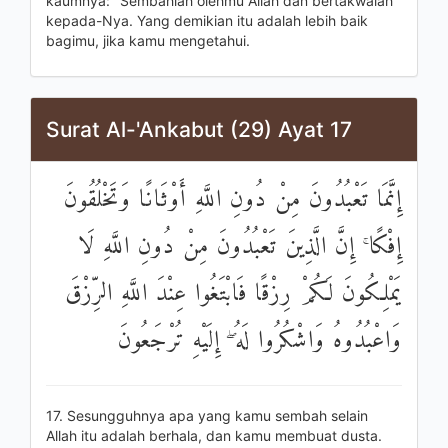
kaumnya: "Sembahlah olehmu Allah dan bertakwalah
kepada-Nya. Yang demikian itu adalah lebih baik
bagimu, jika kamu mengetahui.
Surat Al-'Ankabut (29) Ayat 17
إِنَّمَا تَعْبُدُونَ مِنْ دُونِ اللَّهِ أَوْثَانًا وَتَخْلُقُونَ
إِفْكًا ۚ إِنَّ الَّذِينَ تَعْبُدُونَ مِنْ دُونِ اللَّهِ لَا
يَمْلِكُونَ لَكُمْ رِزْقًا فَابْتَغُوا عِنْدَ اللَّهِ الرِّزْقَ
وَاعْبُدُوهُ وَاشْكُرُوا لَهُ ۖ إِلَيْهِ تُرْجَعُونَ
17. Sesungguhnya apa yang kamu sembah selain
Allah itu adalah berhala, dan kamu membuat dusta.