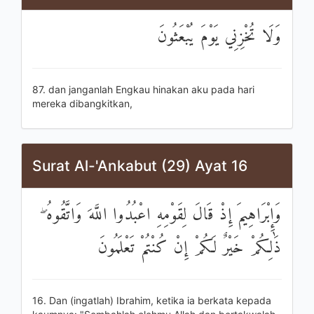
وَلَا تُخْزِنِي يَوْمَ يُبْعَثُونَ
87. dan janganlah Engkau hinakan aku pada hari
mereka dibangkitkan,
Surat Al-'Ankabut (29) Ayat 16
وَإِبْرَاهِيمَ إِذْ قَالَ لِقَوْمِهِ اعْبُدُوا اللَّهَ وَاتَّقُوهُ ۖ
ذَٰلِكُمْ خَيْرٌ لَكُمْ إِنْ كُنْتُمْ تَعْلَمُونَ
16. Dan (ingatlah) Ibrahim, ketika ia berkata kepada