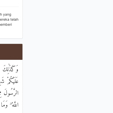
ah yang
ereka telah
memberi
وَكَذَٰلِكَ ج
عَلَيْكُمْ شَهِ
الرَّسُولَ مِم
اللَّهُ ۗ وَمَ