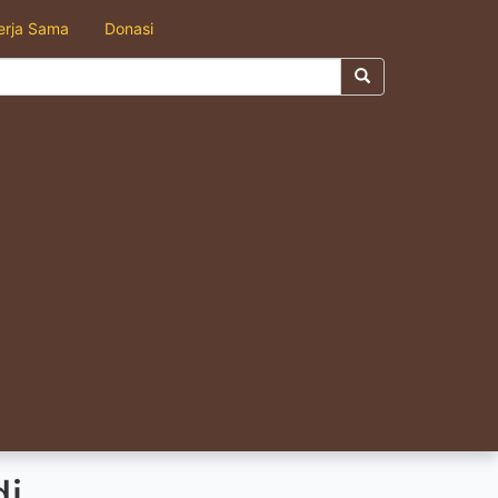
erja Sama
Donasi
di