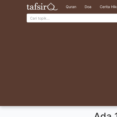
Quran
Doa
Cerita Hi
Ada 1