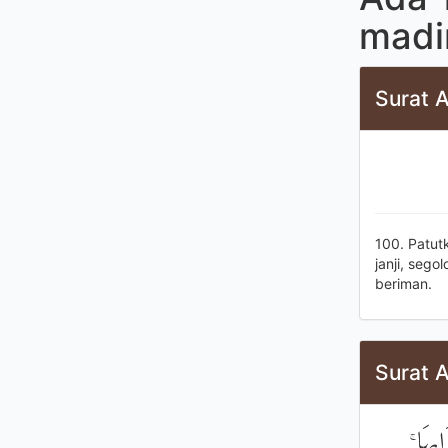
madi
Surat 
100. Patut
janji, seg
beriman.
Surat A
َابِهَا