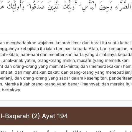
َالضَّرَّاءِ وَحِينَ الْبَأْسِ ۗ أُولَٰئِكَ الَّذِينَ صَدَقُوا ۖ وَأُولَٰئِكَ هُم
lah menghadapkan wajahmu ke arah timur dan barat itu suatu kebaji
ngguhnya kebajikan itu ialah beriman kepada Allah, hari kemudian, m
kitab-kitab, nabi-nabi dan memberikan harta yang dicintainya kepad
, anak-anak yatim, orang-orang miskin, musafir (yang memerlukan
n) dan orang-orang yang meminta-minta; dan (memerdekakan) ham
 shalat, dan menunaikan zakat; dan orang-orang yang menepati janj
 berjanji, dan orang-orang yang sabar dalam kesempitan, penderitaa
. Mereka itulah orang-orang yang benar (imannya); dan mereka itul
 bertakwa.
l-Baqarah (2) Ayat 194