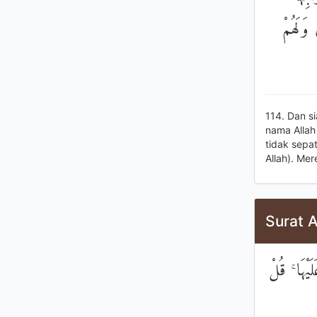
وَلَهُمْ
114. Dan s
nama Allah
tidak sepa
Allah). Me
Surat A
۞ هَا ۚ قُلْ