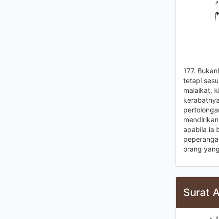
ُ
177. Bukan
tetapi sesu
malaikat, 
kerabatnya
pertolonga
mendirikan
apabila ia
peperangan
orang yang
Surat A