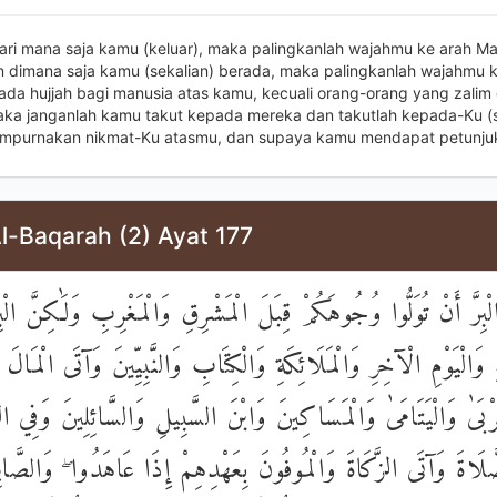
ari mana saja kamu (keluar), maka palingkanlah wajahmu ke arah Mas
 dimana saja kamu (sekalian) berada, maka palingkanlah wajahmu k
 ada hujjah bagi manusia atas kamu, kecuali orang-orang yang zalim 
ka janganlah kamu takut kepada mereka dan takutlah kepada-Ku (s
empurnakan nikmat-Ku atasmu, dan supaya kamu mendapat petunju
l-Baqarah (2) Ayat 177
َ أَنْ تُوَلُّوا وُجُوهَكُمْ قِبَلَ الْمَشْرِقِ وَالْمَغْرِبِ وَلَٰكِنَّ الْبِرّ
 وَالْيَوْمِ الْآخِرِ وَالْمَلَائِكَةِ وَالْكِتَابِ وَالنَّبِيِّينَ وَآتَى الْمَالَ ع
بَىٰ وَالْيَتَامَىٰ وَالْمَسَاكِينَ وَابْنَ السَّبِيلِ وَالسَّائِلِينَ وَفِي ال
َلَاةَ وَآتَى الزَّكَاةَ وَالْمُوفُونَ بِعَهْدِهِمْ إِذَا عَاهَدُوا ۖ وَالصَّاب