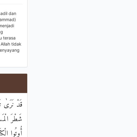
adil dan
uhammad)
menjadi
ng
u terasa
Allah tidak
Penyayang
قَدْ نَرَىٰ تَ
شَطْرَ الْمَس
أُوتُوا الْكِتَ