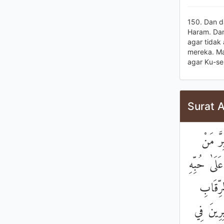
150. Dan d
Haram. Dan
agar tidak
mereka. Ma
agar Ku-s
Surat A
۞ َ مَنْ
َلَىٰ حُبِّهِ
رِّقَابِ
ِرِينَ فِي