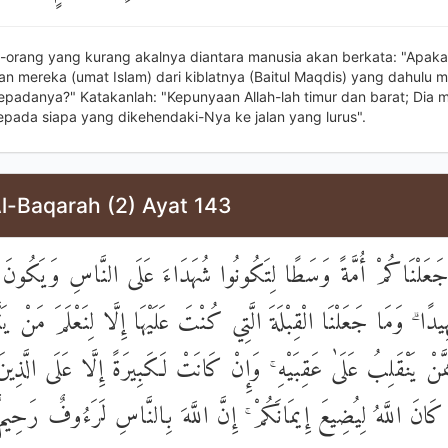
-orang yang kurang akalnya diantara manusia akan berkata: "Apak
n mereka (umat Islam) dari kiblatnya (Baitul Maqdis) yang dahulu m
kepadanya?" Katakanlah: "Kepunyaan Allah-lah timur dan barat; Dia 
epada siapa yang dikehendaki-Nya ke jalan yang lurus".
Al-Baqarah (2) Ayat 143
َعَلْنَاكُمْ أُمَّةً وَسَطًا لِتَكُونُوا شُهَدَاءَ عَلَى النَّاسِ وَيَكُونَ 
يدًا ۗ وَمَا جَعَلْنَا الْقِبْلَةَ الَّتِي كُنْتَ عَلَيْهَا إِلَّا لِنَعْلَمَ مَنْ يَت
َّنْ يَنْقَلِبُ عَلَىٰ عَقِبَيْهِ ۚ وَإِنْ كَانَتْ لَكَبِيرَةً إِلَّا عَلَى الَّذ
ا كَانَ اللَّهُ لِيُضِيعَ إِيمَانَكُمْ ۚ إِنَّ اللَّهَ بِالنَّاسِ لَرَءُوفٌ رَحِيمٌ