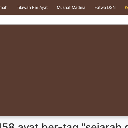
kmah
Tilawah Per Ayat
Mushaf Madina
Fatwa DSN
K
58 ayat ber-tag "sejarah 