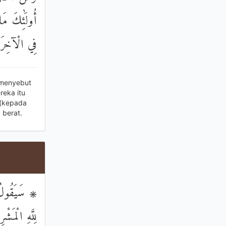
أُولَٰئِكَ مَا
فِي الْآخِرَ
 menyebut
eka itu
 (kepada
 berat.
سَيَقُولُ الس
لِلَّهِ الْمَ