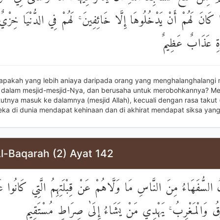
 كَانَ لَهُمْ أَنْ يَدْخُلُوهَا إِلَّا خَائِفِينَ ۚ لَهُمْ فِي الدُّنْيَا خِزْيٌ 
ةِ عَذَابٌ عَظِيمٌ
iapakah yang lebih aniaya daripada orang yang menghalanghalangi
 dalam mesjid-mesjid-Nya, dan berusaha untuk merobohkannya? Mer
tutnya masuk ke dalamnya (mesjid Allah), kecuali dengan rasa takut
reka di dunia mendapat kehinaan dan di akhirat mendapat siksa yang
l-Baqarah (2) Ayat 142
ُّفَهَاءُ مِنَ النَّاسِ مَا وَلَّاهُمْ عَنْ قِبْلَتِهِمُ الَّتِي كَانُوا عَلَيْ
شْرِقُ وَالْمَغْرِبُ ۚ يَهْدِي مَنْ يَشَاءُ إِلَىٰ صِرَاطٍ مُسْتَقِيمٍ