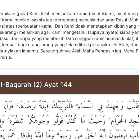
emikian (pula) Kami telah menjadikan kamu (umat Islam), umat yang 
ar kamu menjadi saksi atas (perbuatan) manusia dan agar Rasul (M
ksi atas (perbuatan) kamu. Dan Kami tidak menetapkan kiblat yang 
sekarang) melainkan agar Kami mengetahui (supaya nyata) siapa ya
Rasul dan siapa yang membelot. Dan sungguh (pemindahan kiblat) it
 kecuali bagi orang-orang yang telah diberi petunjuk oleh Allah; dan 
a-nyiakan imanmu. Sesungguhnya Allah Maha Pengasih lagi Maha 
nusia.
Al-Baqarah (2) Ayat 144
قَلُّبَ وَجْهِكَ فِي السَّمَاءِ ۖ فَلَنُوَلِّيَنَّكَ قِبْلَةً تَرْضَاهَا ۚ فَوَلّ
ْجِدِ الْحَرَامِ ۚ وَحَيْثُ مَا كُنْتُمْ فَوَلُّوا وُجُوهَكُمْ شَطْرَهُ ۗ وَإِنّ
ابَ لَيَعْلَمُونَ أَنَّهُ الْحَقُّ مِنْ رَبِّهِمْ ۗ وَمَا اللَّهُ بِغَافِلٍ عَمَّا يَع