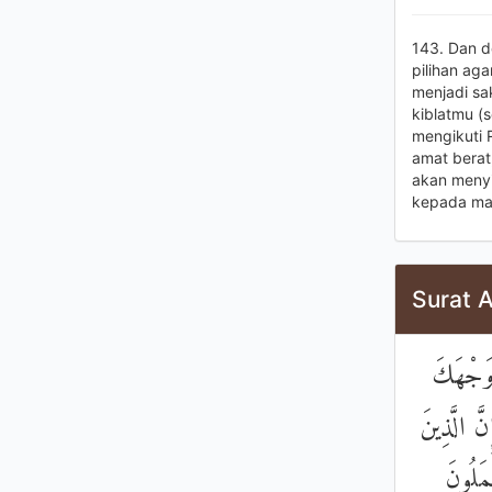
143. Dan d
pilihan ag
menjadi sa
kiblatmu (
mengikuti 
amat berat,
akan menyi
kepada ma
Surat 
ِ وَجْهَكَ
َ الَّذِينَ
ْمَلُونَ