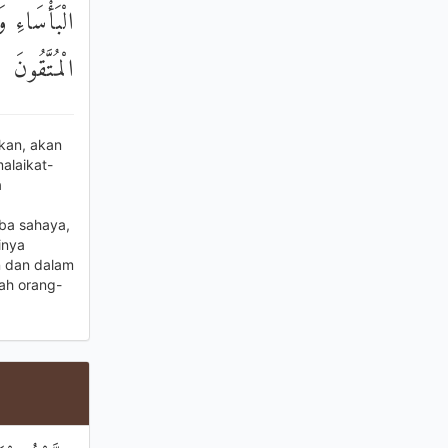
الْبَأْسَاءِ و
الْمُتَّقُونَ
kan, akan
alaikat-
a
ba sahaya,
inya
n dan dalam
ah orang-