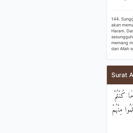
144. Sungg
akan memal
Haram. Dan
sesungguhny
memang men
dan Allah s
Surat A
ا كُنْتُمْ
مُوا مِنْهُمْ