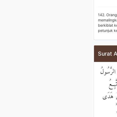
142. Orang
memalingka
berkiblat 
petunjuk k
Surat 
الرَّسُولُ
َّبِعُ
ِينَ هَدَى