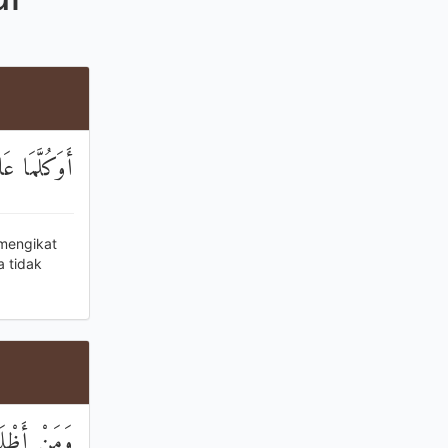
أَوَكُلَّمَا ع
 mengikat
 tidak
وَمَنْ أَظْل ۚ