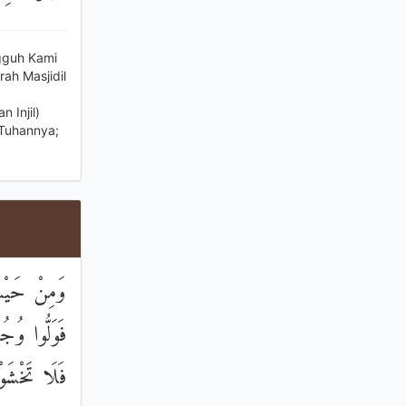
gguh Kami
ah Masjidil
 Injil)
 Tuhannya;
وَمِنْ حَيْث
فَوَلُّوا وُجُ
فَلَا تَخْشَوْ