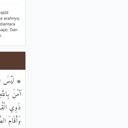
jidil
e arahnya,
diantara
aja). Dan
k.
لَيْسَ الْبِرّ
آمَنَ بِاللَّهِ
ذَوِي الْقُرْ
وَأَقَامَ الصّ