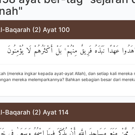
nah"
Al-Baqarah (2) Ayat 100
َاهَدُوا عَهْدًا نَبَذَهُ فَرِيقٌ مِنْهُمْ ۚ بَلْ أَكْثَرُهُمْ لَا يُؤْمِنُونَ
kah (mereka ingkar kepada ayat-ayat Allah), dan setiap kali mereka
olongan mereka melemparkannya? Bahkan sebagian besar dari mereka
l-Baqarah (2) Ayat 114
َمُ مِمَّنْ مَنَعَ مَسَاجِدَ اللَّهِ أَنْ يُذْكَرَ فِيهَا اسْمُهُ وَسَعَىٰ فِي خَر