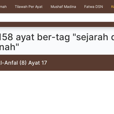
kmah
Tilawah Per Ayat
Mushaf Madina
Fatwa DSN
K
58 ayat ber-tag "sejarah 
nah"
l-Anfal (8) Ayat 17