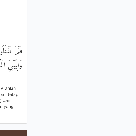
فَلَمْ تَقْتُ ۚ
وَلِيُبْلِيَ ال
Allahlah
r, tetapi
) dan
n yang