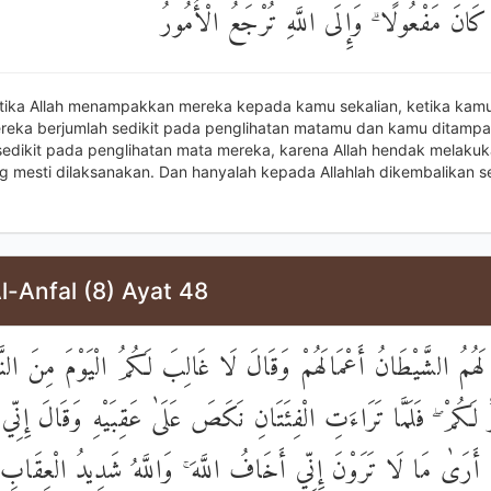
ا كَانَ مَفْعُولًا ۗ وَإِلَى اللَّهِ تُرْجَعُ الْأُمُورُ
tika Allah menampakkan mereka kepada kamu sekalian, ketika kam
eka berjumlah sedikit pada penglihatan matamu dan kamu ditamp
sedikit pada penglihatan mata mereka, karena Allah hendak melakuk
g mesti dilaksanakan. Dan hanyalah kepada Allahlah dikembalikan s
l-Anfal (8) Ayat 48
 لَهُمُ الشَّيْطَانُ أَعْمَالَهُمْ وَقَالَ لَا غَالِبَ لَكُمُ الْيَوْمَ مِنَ الن
 لَكُمْ ۖ فَلَمَّا تَرَاءَتِ الْفِئَتَانِ نَكَصَ عَلَىٰ عَقِبَيْهِ وَقَالَ إِنِّي
ي أَرَىٰ مَا لَا تَرَوْنَ إِنِّي أَخَافُ اللَّهَ ۚ وَاللَّهُ شَدِيدُ الْعِقَابِ