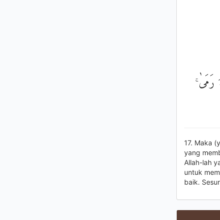
هَ رَمَىٰ
17. Maka (
yang memb
Allah-lah 
untuk mem
baik. Sesu