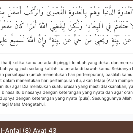
بِالْعُدْوَةِ الدُّنْيَا وَهُمْ بِالْعُدْوَةِ الْقُصْوَىٰ وَالرَّكْبُ أَسْفَلَ مِنْك
لَاخْتَلَفْتُمْ فِي الْمِيعَادِ ۙ وَلَٰكِنْ لِيَقْضِيَ اللَّهُ أَمْرًا كَانَ مَفْعُولً
نْ بَيِّنَةٍ وَيَحْيَىٰ مَنْ حَيَّ عَنْ بَيِّنَةٍ ۗ وَإِنَّ اللَّهَ لَسَمِيعٌ عَلِيم
 di hari) ketika kamu berada di pinggir lembah yang dekat dan merek
mbah yang jauh sedang kafilah itu berada di bawah kamu. Sekiranya
 persetujuan (untuk menentukan hari pertempuran), pastilah kamu 
 dalam menentukan hari pertempuran itu, akan tetapi (Allah memp
n itu) agar Dia melakukan suatu urusan yang mesti dilaksanakan, ya
 binasa itu binasanya dengan keterangan yang nyata dan agar ora
hidupnya dengan keterangan yang nyata (pula). Sesungguhnya Allah
lagi Maha Mengetahui,
l-Anfal (8) Ayat 43