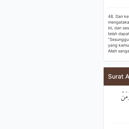
48. Dan ke
mengataka
ini, dan s
telah dapat
"Sesungguh
yang kamu 
Allah sang
Surat A
َمَنْ