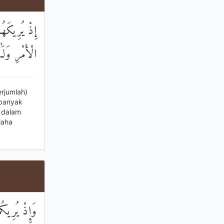
إِذْ يُرِيكَهُ
الْأَمْرِ وَلَٰ
rjumlah)
 banyak
 dalam
Maha
وَإِذْ يُرِيكُم