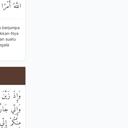
اللَّهُ أَمْرً
u berjumpa
akkan-Nya
an suatu
egala
وَإِذْ زَيَّنَ
وَإِنِّي جَارٌ
مِنْكُمْ إِنِّ