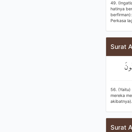
49. (Ingat
hatinya be
berfirman)
Perkasa la
Surat A
ُونَ
56. (Yaitu
mereka men
akibatnya)
Surat A