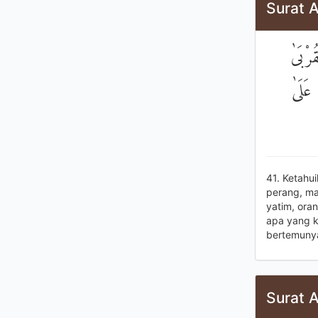
Surat A
۞ ْبَىٰ
 عَلَىٰ
41. Ketahu
perang, ma
yatim, ora
apa yang k
bertemunya
Surat A