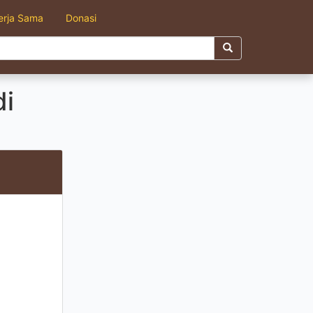
erja Sama
Donasi
di