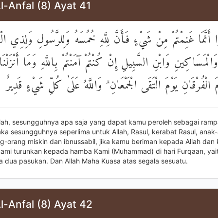
l-Anfal (8) Ayat 41
نَّمَا غَنِمْتُمْ مِنْ شَيْءٍ فَأَنَّ لِلَّهِ خُمُسَهُ وَلِلرَّسُولِ وَلِذِي الْقُر
وَالْمَسَاكِينِ وَابْنِ السَّبِيلِ إِنْ كُنْتُمْ آمَنْتُمْ بِاللَّهِ وَمَا أَنْزَلْنَا
َ الْفُرْقَانِ يَوْمَ الْتَقَى الْجَمْعَانِ ۗ وَاللَّهُ عَلَىٰ كُلِّ شَيْءٍ قَدِيرٌ
ilah, sesungguhnya apa saja yang dapat kamu peroleh sebagai ram
ka sesungguhnya seperlima untuk Allah, Rasul, kerabat Rasul, anak
ng-orang miskin dan ibnussabil, jika kamu beriman kepada Allah dan
ami turunkan kepada hamba Kami (Muhammad) di hari Furqaan, yaitu
 dua pasukan. Dan Allah Maha Kuasa atas segala sesuatu.
l-Anfal (8) Ayat 42