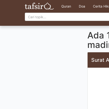
Quran
Doa
Cerita Hi
Ada 1
madi
Surat A