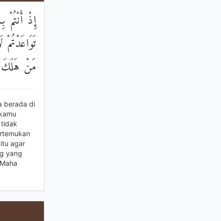
إِذْ أَنْتُمْ 
تَوَاعَدْتُمْ 
مَنْ هَلَكَ عَ
a berada di
 kamu
tidak
ertemukan
itu agar
ng yang
 Maha