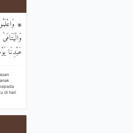
وَاعْلَمُوا أَ
وَالْيَتَامَىٰ 
عَبْدِنَا يَوْم
pasan
-anak
 kepada
 di hari