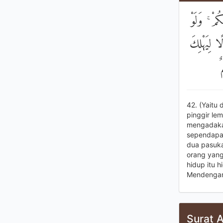
ُمْ ۚ وَلَوْ
ا لِيَهْلِكَ
ٌ
42. (Yaitu
pinggir le
mengadakan
sependapat
dua pasuka
orang yang
hidup itu 
Mendengar 
Surat A