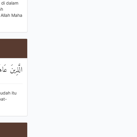
 di dalam
ah
 Allah Maha
الَّذِينَ عَاه
udah itu
bat-