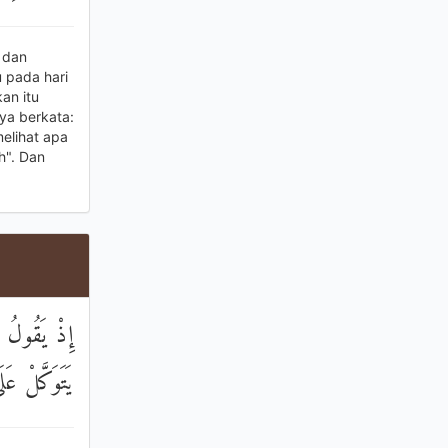
 dan
 pada hari
an itu
aya berkata:
elihat apa
h". Dan
إِذْ يَقُولُ ا
يَتَوَكَّلْ عَل