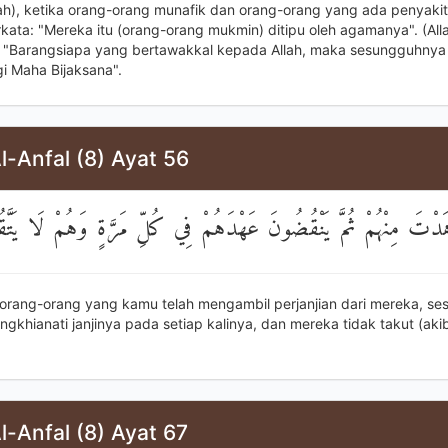
lah), ketika orang-orang munafik dan orang-orang yang ada penyakit
rkata: "Mereka itu (orang-orang mukmin) ditipu oleh agamanya". (All
: "Barangsiapa yang bertawakkal kepada Allah, maka sesungguhnya
gi Maha Bijaksana".
l-Anfal (8) Ayat 56
َدْتَ مِنْهُمْ ثُمَّ يَنْقُضُونَ عَهْدَهُمْ فِي كُلِّ مَرَّةٍ وَهُمْ لَا يَتَّق
) orang-orang yang kamu telah mengambil perjanjian dari mereka, ses
gkhianati janjinya pada setiap kalinya, dan mereka tidak takut (aki
.
l-Anfal (8) Ayat 67