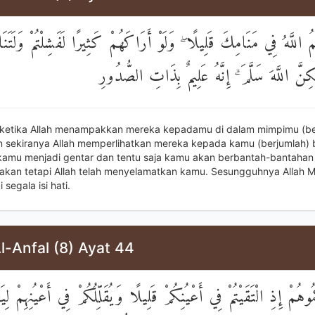
مُ اللَّهُ فِي مَنَامِكَ قَلِيلًا ۖ وَلَوْ أَرَاكَهُمْ كَثِيرًا لَفَشِلْتُمْ وَلَتَنَا
كِنَّ اللَّهَ سَلَّمَ ۗ إِنَّهُ عَلِيمٌ بِذَاتِ الصُّدُورِ
) ketika Allah menampakkan mereka kepadamu di dalam mimpimu (be
an sekiranya Allah memperlihatkan mereka kepada kamu (berjumlah)
 kamu menjadi gentar dan tentu saja kamu akan berbantah-bantahan
, akan tetapi Allah telah menyelamatkan kamu. Sesungguhnya Allah 
segala isi hati.
l-Anfal (8) Ayat 44
ُوهُمْ إِذِ الْتَقَيْتُمْ فِي أَعْيُنِكُمْ قَلِيلًا وَيُقَلِّلُكُمْ فِي أَعْيُنِهِمْ لِي