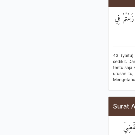
زَعْتُمْ فِي
43. (yaitu
sedikit. D
tentu saja
urusan itu
Mengetahui 
Surat A
َقْضِيَ