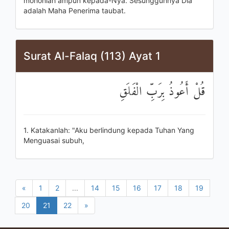
mohonlah ampun kepada-Nya. Sesungguhnya Dia
adalah Maha Penerima taubat.
Surat Al-Falaq (113) Ayat 1
قُلْ أَعُوذُ بِرَبِّ الْفَلَقِ
1. Katakanlah: "Aku berlindung kepada Tuhan Yang
Menguasai subuh,
«
1
2
...
14
15
16
17
18
19
20
21
22
»